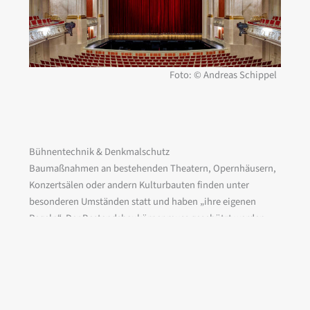
Foto: © Andreas Schippel
Bühnentechnik & Denkmalschutz
Baumaßnahmen an bestehenden Theatern, Opernhäusern,
Konzertsälen oder andern Kulturbauten finden unter
besonderen Umständen statt und haben „ihre eigenen
Regeln“. Der Bestandsbaukörper muss geschützt werden.
Die Übernahme von vorhandener Technik und Einrichtung
muss geprüft werden. Für Spielzeitpausen müssen
Ersatzspielstätten eingerichtet werden. Lesen Sie mehr über
die
Besonderheiten bei der Sanierung oder dem Umbau von
Kulturbauten
.