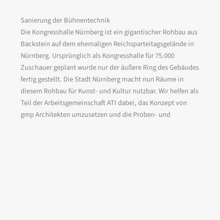
Sanierung der Bühnentechnik
Die Kongresshalle Nürnberg ist ein gigantischer Rohbau aus
Backstein auf dem ehemaligen Reichsparteitagsgelände in
Nürnberg. Ursprünglich als Kongresshalle für 75.000
Zuschauer geplant wurde nur der äußere Ring des Gebäudes
fertig gestellt. Die Stadt Nürnberg macht nun Räume in
diesem Rohbau für Kunst- und Kultur nutzbar. Wir helfen als
Teil der Arbeitsgemeinschaft ATI dabei, das Konzept von
gmp Architekten umzusetzen und die Proben- und
Veranstaltungsräume mit einfacher, aber vielseitig
nutzbarer Bühnentechnik auszustatten.
Bauherr
: Stadt Nürnberg
Architekten
: gmp Architekten, Berlin