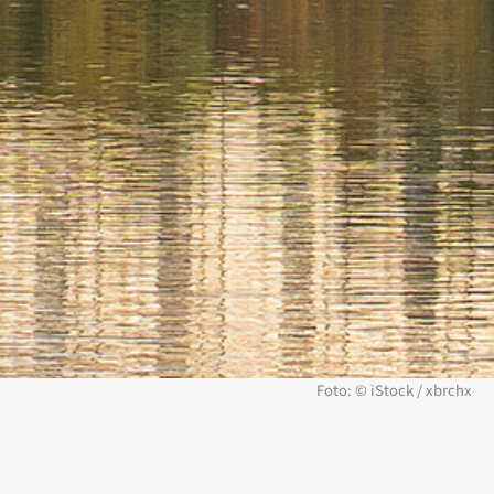
Foto: © iStock / xbrchx