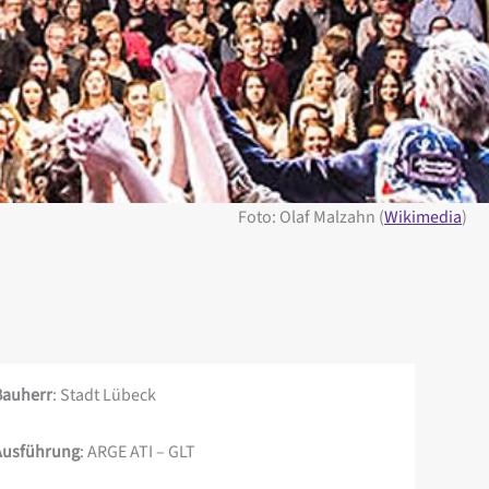
Foto: Olaf Malzahn (
Wikimedia
)
Bauherr
: Stadt Lübeck
Ausführung
: ARGE ATI – GLT