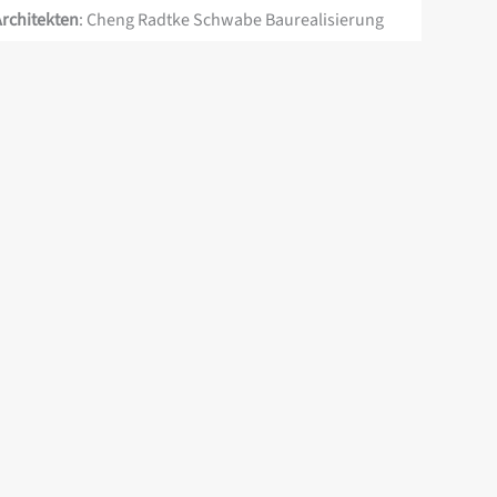
Architekten
: Cheng Radtke Schwabe Baurealisierung
Leistungszeit
: seit 02/2023
Leistungsspektrum
: Sanierung der Bühnentechnik