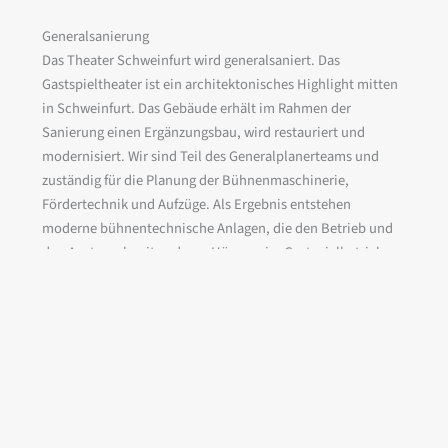
Generalsanierung
Das Theater Schweinfurt wird generalsaniert. Das
Gastspieltheater ist ein architektonisches Highlight mitten
in Schweinfurt. Das Gebäude erhält im Rahmen der
Sanierung einen Ergänzungsbau, wird restauriert und
modernisiert. Wir sind Teil des Generalplanerteams und
zuständig für die Planung der Bühnenmaschinerie,
Fördertechnik und Aufzüge. Als Ergebnis entstehen
moderne bühnentechnische Anlagen, die den Betrieb und
den Austausch mit anderen Häusern im Gastspielbetrieb
wesentlich verbessern und erleichtern.
Bauherr
: Stadt Schweinfurt
Architekten
: skena Planungsgesellschaft mbH