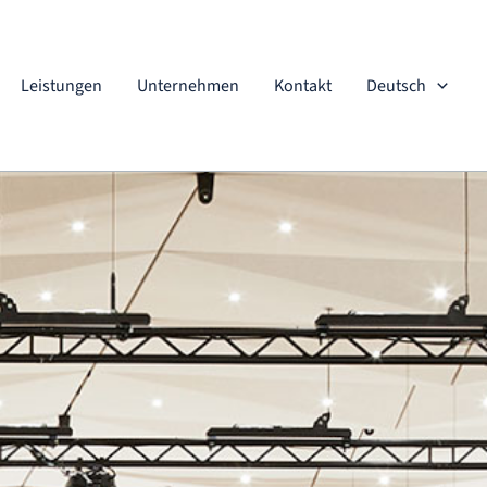
Leistungen
Unternehmen
Kontakt
Deutsch