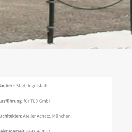
Bauherr
: Stadt Ingolstadt
Ausführung
: für TLD GmbH
Architekten
: Atelier Achatz, München
Leistungszeit
: seit 09/2022