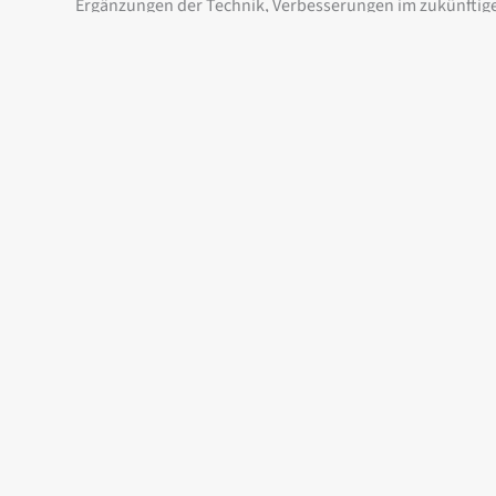
Ergänzungen der Technik, Verbesserungen im zukünftigen
Building Information Modeling
Das Projekt wird vollständig mit der
BIM-Methode (Buildi