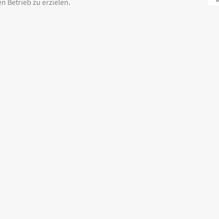
 Betrieb zu erzielen.
ng Information Modeling)
abgewickelt.
Alle Referenzen